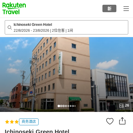
to
新
top
page
Ichinoseki Green Hotel
22/8/2026
-
23/8/2026
|
2位住客
|
1间
26
商务酒店
Ichinoseki Green Hotel