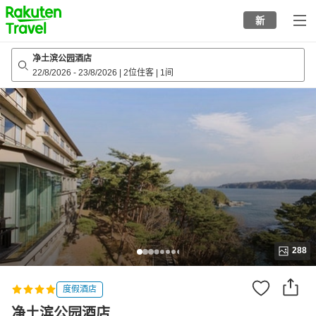
to
新
top
page
净土滨公园酒店
22/8/2026
-
23/8/2026
|
2位住客
|
1间
288
度假酒店
净土滨公园酒店