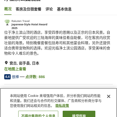
概况
客房及住宿套餐
评论
基本信息
位于净土滨山顶的酒店，享受四季的恩赐以及正宗的日本风景。自
豪地提供广受欢迎的三陆海岸的美味佳肴自助餐，可在客房内欣赏
壮丽的海景。特别晚餐套餐包括寿司和其他宴会料理，另外还提供
适合携带宠物狗的选择。欢迎光临净土滨公园酒店，享受美味的食
物和令人难忘的景色。
宫古, 岩手县, 日本
在地图上查看
很棒
点评数:
886
4.4
酒店设施
本网站使用 Cookie 来增强用户体验，并分析我们网站的性能
停车场
SPA/美容院
和流量。我们还会与合作的社交媒体、广告商和分析商分享与
餐厅
酒吧
您使用我们网站相关的信息。
隐私政策
不得出售我的个人信息
接受所有