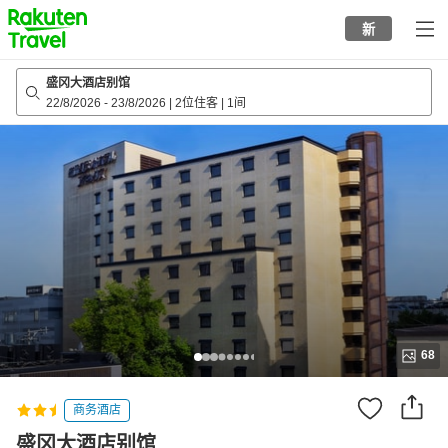
to
新
top
page
盛冈大酒店别馆
22/8/2026
-
23/8/2026
|
2位住客
|
1间
68
商务酒店
盛冈大酒店别馆