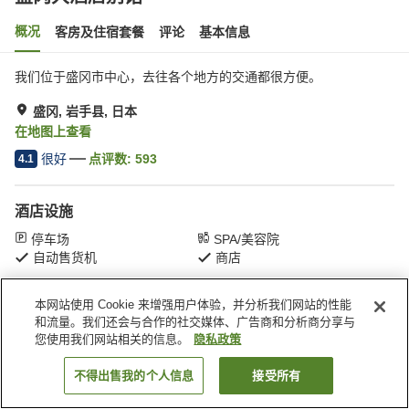
概况
客房及住宿套餐
评论
基本信息
我们位于盛冈市中心，去往各个地方的交通都很方便。
盛冈, 岩手县, 日本
在地图上查看
很好
点评数:
593
4.1
酒店设施
停车场
SPA/美容院
自动售货机
商店
本网站使用 Cookie 来增强用户体验，并分析我们网站的性能
首页
日本
岩手县
盛冈
盛冈大酒店别馆
和流量。我们还会与合作的社交媒体、广告商和分析商分享与
您使用我们网站相关的信息。
隐私政策
不得出售我的个人信息
接受所有
搜索客房