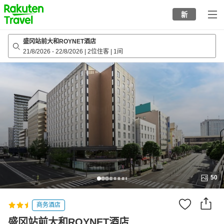
to
新
top
page
盛冈站前大和ROYNET酒店
21/8/2026
-
22/8/2026
|
2位住客
|
1间
50
商务酒店
盛冈站前大和ROYNET酒店