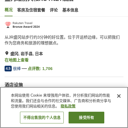
概况
客房及住宿套餐
评论
基本信息
从JR盛冈站步行约3分钟的好位置。位于开运桥边缘，可以把我们
作为您商务和旅游的理想据点。
盛冈, 岩手县, 日本
在地图上查看
很棒
点评数:
1,706
4.5
酒店设施
停车场
SPA/美容院
本网站使用 Cookie 来增强用户体验，并分析我们网站的性能
自动售货机
会议室
和流量。我们还会与合作的社交媒体、广告商和分析商分享与
您使用我们网站相关的信息。
隐私政策
首页
日本
岩手县
盛冈
盛冈站前大和ROYNET酒店
不得出售我的个人信息
接受所有
搜索客房