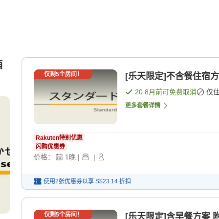
酒
仅剩
5
个房间！
[乐天限定]不含餐住宿方案
20 8月
前可免费取消
仅
更多套餐详情
Rakuten特别优惠
闪购优惠券
价格：
1
晚
|
|
使用2张优惠券以享
S$23.14
折扣
仅剩
5
个房间！
[乐天限定]含早餐方案 附