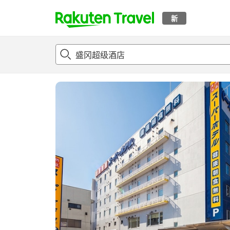
新
t
概况
客房及住宿套餐
评论
设施
o
p
P
a
g
e
_
s
e
a
r
c
h