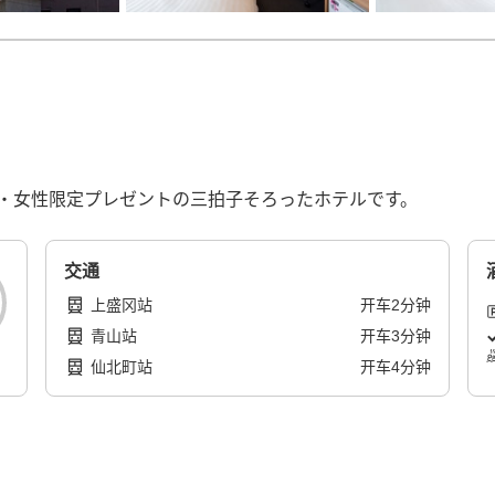
・女性限定プレゼントの三拍子そろったホテルです。
交通
上盛冈站
开车
2
分钟
青山站
开车
3
分钟
仙北町站
开车
4
分钟