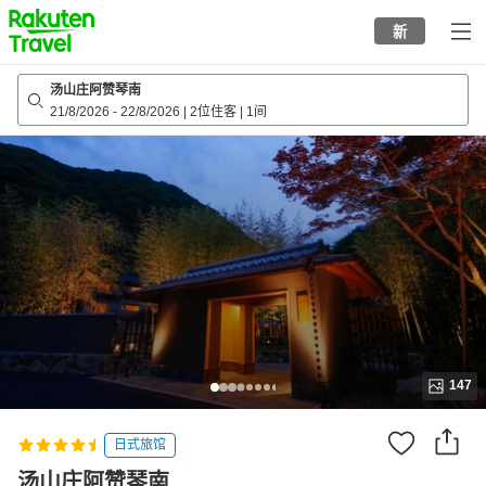
to
新
top
page
汤山庄阿赞琴南
21/8/2026
-
22/8/2026
|
2位住客
|
1间
147
日式旅馆
汤山庄阿赞琴南