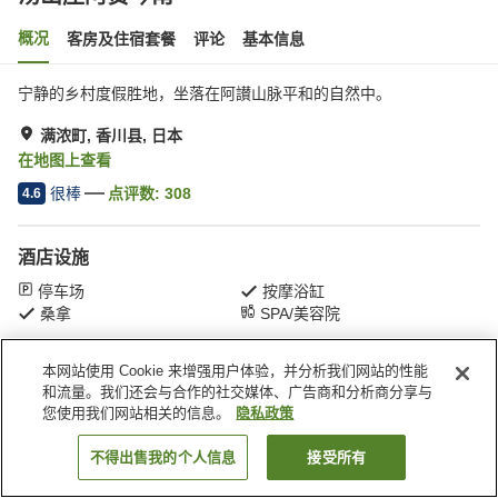
概况
客房及住宿套餐
评论
基本信息
宁静的乡村度假胜地，坐落在阿讃山脉平和的自然中。
满浓町, 香川县, 日本
在地图上查看
很棒
点评数:
308
4.6
酒店设施
停车场
按摩浴缸
桑拿
SPA/美容院
本网站使用 Cookie 来增强用户体验，并分析我们网站的性能
首页
日本
香川县
满浓町
汤山庄阿赞琴南
和流量。我们还会与合作的社交媒体、广告商和分析商分享与
您使用我们网站相关的信息。
隐私政策
不得出售我的个人信息
接受所有
搜索客房