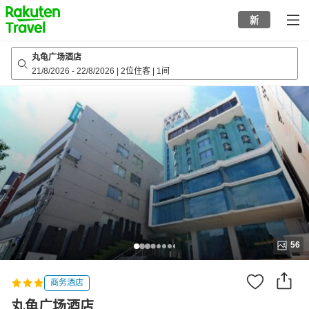
to
新
top
page
丸龟广场酒店
21/8/2026
-
22/8/2026
|
2位住客
|
1间
56
商务酒店
丸龟广场酒店