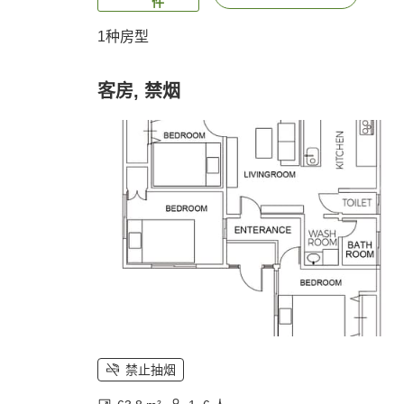
件
1种房型
客房, 禁烟
禁止抽烟