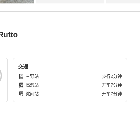
Rutto
交通
三野站
步行
2
分钟
高濑站
开车
7
分钟
诧间站
开车
7
分钟