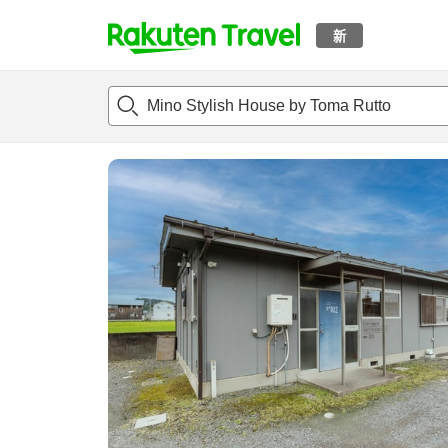
新
t
概况
客房及住宿套餐
评论
设施
o
p
P
a
g
e
_
s
e
a
r
c
h