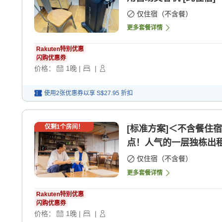
仅住宿（不含餐）
更多套餐详情
Rakuten特别优惠
闪购优惠券
价格：
1
晚
|
|
使用2张优惠券以享
S$27.95
折扣
仅剩
1
个房间！
[标准方案]＜不含餐住
点！人气的一层独栋出租 
仅住宿（不含餐）
更多套餐详情
Rakuten特别优惠
闪购优惠券
价格：
1
晚
|
|