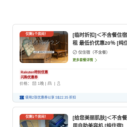
仅剩
1
个房间！
[临时折扣]＜不含餐住
租 最低价优惠20％ [纯
仅住宿（不含餐）
更多套餐详情
Rakuten特别优惠
闪购优惠券
价格：
1
晚
|
|
使用2张优惠券以享
S$22.35
折扣
仅剩
1
个房间！
[给您美丽肌肤]＜不含
用自助美容机 [纯住宿]