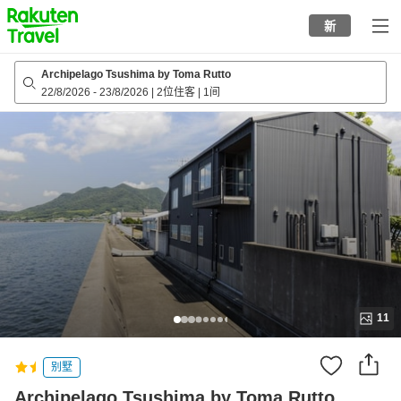
to
新
top
page
Archipelago Tsushima by Toma Rutto
22/8/2026
-
23/8/2026
|
2位住客
|
1间
11
别墅
Archipelago Tsushima by Toma Rutto