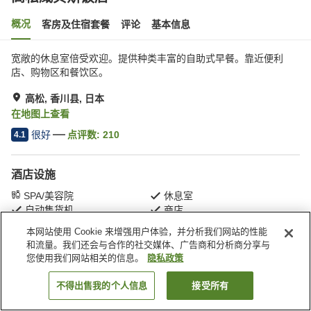
概况
客房及住宿套餐
评论
基本信息
宽敞的休息室倍受欢迎。提供种类丰富的自助式早餐。靠近便利
店、购物区和餐饮区。
高松, 香川县, 日本
在地图上查看
很好
点评数:
210
4.1
酒店设施
SPA/美容院
休息室
自动售货机
商店
本网站使用 Cookie 来增强用户体验，并分析我们网站的性能
和流量。我们还会与合作的社交媒体、广告商和分析商分享与
首页
日本
香川县
高松
高松威贝斯饭店
您使用我们网站相关的信息。
隐私政策
不得出售我的个人信息
接受所有
搜索客房