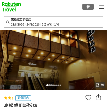
to
新
top
page
高松威贝斯饭店
23/8/2026
-
24/8/2026
|
2位住客
|
1间
76
商务酒店
高松威贝斯饭店