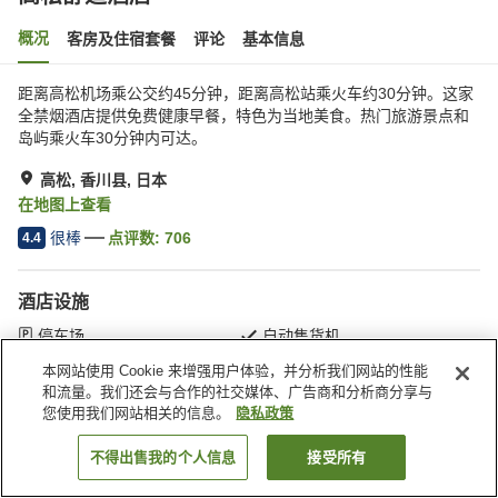
概况
客房及住宿套餐
评论
基本信息
距离高松机场乘公交约45分钟，距离高松站乘火车约30分钟。这家
全禁烟酒店提供免费健康早餐，特色为当地美食。热门旅游景点和
岛屿乘火车30分钟内可达。
高松, 香川县, 日本
在地图上查看
很棒
点评数:
706
4.4
酒店设施
停车场
自动售货机
付费洗衣房
快递服务
本网站使用 Cookie 来增强用户体验，并分析我们网站的性能
和流量。我们还会与合作的社交媒体、广告商和分析商分享与
您使用我们网站相关的信息。
隐私政策
首页
日本
香川县
高松
高松舒适酒店
不得出售我的个人信息
接受所有
搜索客房