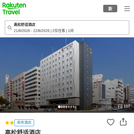
to
新
top
page
高松舒适酒店
21/8/2026
-
22/8/2026
|
2位住客
|
1间
117
商务酒店
高松舒适酒店