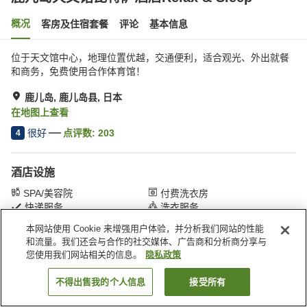
概况
客房及住宿套餐
评论
基本信息
位于天文馆中心，地理位置优越，交通便利，适合观光、外出就餐
和商务，免费使用合作体育馆！
鹿儿岛, 鹿儿岛县, 日本
在地图上查看
很好
点评数:
203
4
酒店设施
SPA/美容院
付费洗衣房
快递服务
洗衣服务
本网站使用 Cookie 来增强用户体验，并分析我们网站的性能
和流量。我们还会与合作的社交媒体、广告商和分析商分享与
首页
日本
鹿儿岛县
鹿儿岛
您使用我们网站相关的信息。
隐私政策
鹿儿岛天文馆昆特萨酒店Relax & Sleep
不得出售我的个人信息
接受所有
搜索客房