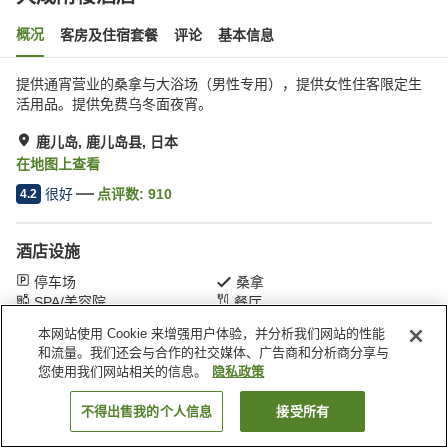
概况
客房及住宿套餐
评论
基本信息
提供通宵营业的桑拿与大浴场（男性专用），提供女性住客限定生
活用品。提供免费乌冬面夜宵。
鹿儿岛, 鹿儿岛县, 日本
在地图上查看
很好
点评数:
910
4.2
酒店设施
停车场
桑拿
SPA/美容院
餐厅
本网站使用 Cookie 来增强用户体验，并分析我们网站的性能
和流量。我们还会与合作的社交媒体、广告商和分析商分享与
首页
日本
鹿儿岛县
鹿儿岛
大成附楼酒店
您使用我们网站相关的信息。
隐私政策
不得出售我的个人信息
接受所有
搜索客房