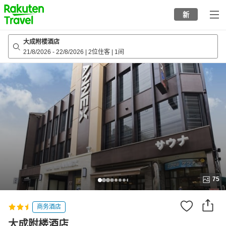
to
新
top
page
大成附楼酒店
21/8/2026
-
22/8/2026
|
2位住客
|
1间
75
商务酒店
大成附楼酒店