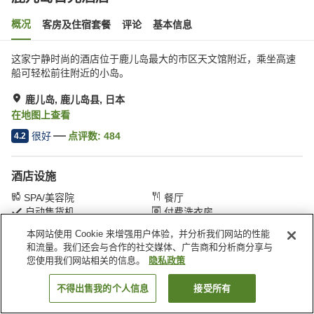
概况
客房及住宿套餐
评论
基本信息
这家宁静时尚的酒店位于鹿儿岛最大的市区天文馆附近，乘坐高速
船可轻松前往附近的小岛。
鹿儿岛, 鹿儿岛县, 日本
在地图上查看
很好
点评数:
484
4.2
酒店设施
SPA/美容院
餐厅
自动售货机
付费洗衣房
本网站使用 Cookie 来增强用户体验，并分析我们网站的性能
和流量。我们还会与合作的社交媒体、广告商和分析商分享与
首页
日本
鹿儿岛县
鹿儿岛
鹿儿岛日光酒店
您使用我们网站相关的信息。
隐私政策
不得出售我的个人信息
接受所有
搜索客房