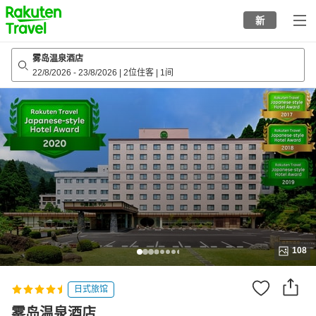
to
新
top
page
雾岛温泉酒店
22/8/2026
-
23/8/2026
|
2位住客
|
1间
108
日式旅馆
雾岛温泉酒店