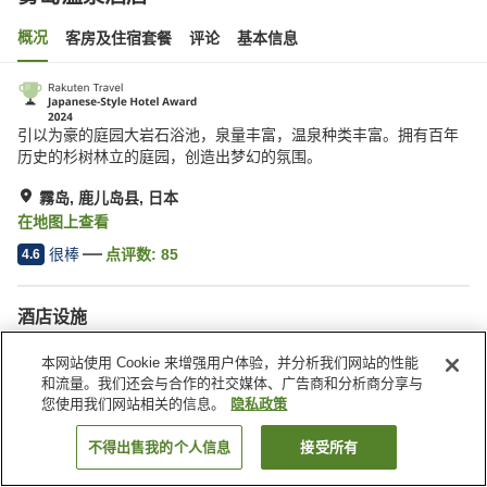
概况
客房及住宿套餐
评论
基本信息
引以为豪的庭园大岩石浴池，泉量丰富，温泉种类丰富。拥有百年
历史的杉树林立的庭园，创造出梦幻的氛围。
霧岛, 鹿儿岛县, 日本
在地图上查看
很棒
点评数:
85
4.6
酒店设施
停车场
桑拿
本网站使用 Cookie 来增强用户体验，并分析我们网站的性能
SPA/美容院
餐厅
和流量。我们还会与合作的社交媒体、广告商和分析商分享与
您使用我们网站相关的信息。
隐私政策
首页
日本
鹿儿岛县
霧岛
雾岛温泉酒店
不得出售我的个人信息
接受所有
搜索客房