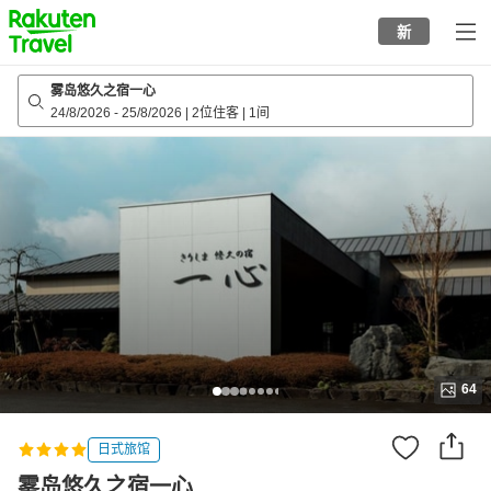
to
新
top
page
雾岛悠久之宿一心
24/8/2026
-
25/8/2026
|
2位住客
|
1间
64
日式旅馆
雾岛悠久之宿一心