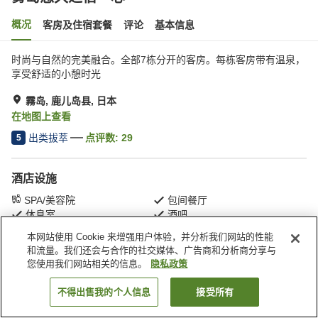
概况
客房及住宿套餐
评论
基本信息
时尚与自然的完美融合。全部7栋分开的客房。每栋客房带有温泉，
享受舒适的小憩时光
霧岛, 鹿儿岛县, 日本
在地图上查看
出类拔萃
点评数:
29
5
酒店设施
SPA/美容院
包间餐厅
休息室
酒吧
本网站使用 Cookie 来增强用户体验，并分析我们网站的性能
和流量。我们还会与合作的社交媒体、广告商和分析商分享与
首页
日本
鹿儿岛县
霧岛
雾岛悠久之宿一心
您使用我们网站相关的信息。
隐私政策
不得出售我的个人信息
接受所有
搜索客房