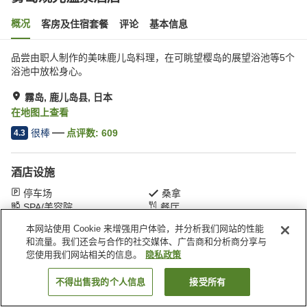
概况
客房及住宿套餐
评论
基本信息
品尝由职人制作的美味鹿儿岛料理，在可眺望樱岛的展望浴池等5个
浴池中放松身心。
霧岛, 鹿儿岛县, 日本
在地图上查看
很棒
点评数:
609
4.3
酒店设施
停车场
桑拿
SPA/美容院
餐厅
本网站使用 Cookie 来增强用户体验，并分析我们网站的性能
和流量。我们还会与合作的社交媒体、广告商和分析商分享与
首页
日本
鹿儿岛县
霧岛
雾岛观光温泉酒店
您使用我们网站相关的信息。
隐私政策
不得出售我的个人信息
接受所有
搜索客房