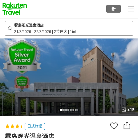
to
新
top
page
雾岛观光温泉酒店
21/8/2026
-
22/8/2026
|
2位住客
|
1间
240
日式旅馆
雾岛观光温泉酒店