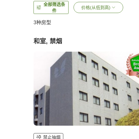
全部筛选条
价格(从低到高)
件
3
种房型
和室, 禁烟
禁止抽烟