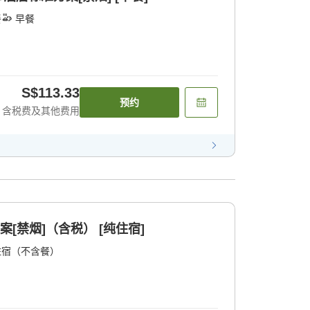
餐
早餐
S$113.33
预约
含税费及其他费用
案[禁烟]（含税） [纯住宿]
住宿（不含餐）