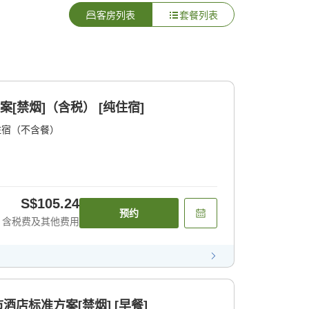
客房列表
套餐列表
案[禁烟]（含税） [纯住宿]
住宿（不含餐）
S$105.24
预约
含税费及其他费用
酒店标准方案[禁烟] [早餐]