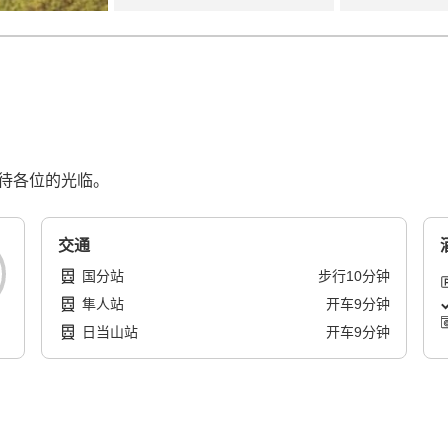
期待各位的光临。
交通
国分站
步行
10
分钟
隼人站
开车
9
分钟
日当山站
开车
9
分钟