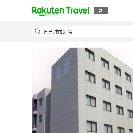
新
t
概况
客房及住宿套餐
评论
设施
o
p
P
a
g
e
_
s
e
a
r
c
h