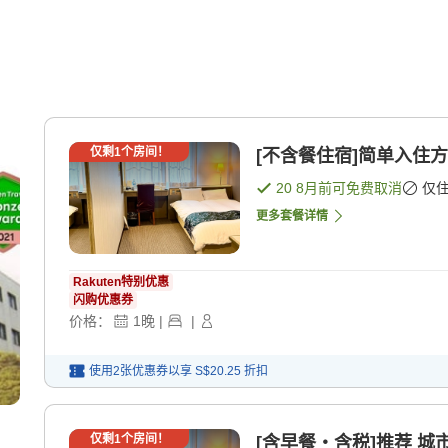
仅剩
1
个房间！
[不含餐住宿]简单入住方
20 8月
前可免费取消
仅
更多套餐详情
Rakuten特别优惠
闪购优惠券
价格：
1
晚
|
|
使用2张优惠券以享
S$20.25
折扣
仅剩
1
个房间！
[含早餐・含税]推荐 城市