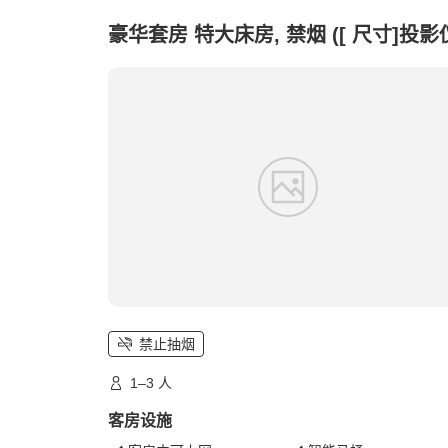
豪华套房 特大床房, 禁烟 ([ 尺寸]投影
禁止抽烟
1–3 人
客房设施