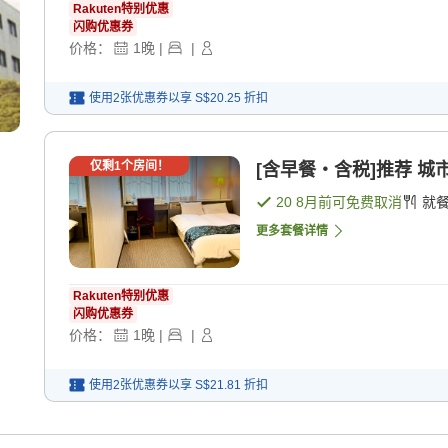
Rakuten特别优惠
闪购优惠券
价格：
1
晚
|
|
使用2张优惠券以享
S$20.25
折扣
仅剩
1
个房间！
[含早餐・含税]推荐 城市
20 8月
前可免费取消
就
更多套餐详情
Rakuten特别优惠
闪购优惠券
价格：
1
晚
|
|
使用2张优惠券以享
S$21.81
折扣