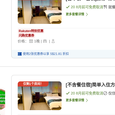
20 8月
前可免费取消
就
更多套餐详情
Rakuten特别优惠
闪购优惠券
价格：
1
晚
|
|
使用2张优惠券以享
S$21.81
折扣
仅剩
1
个房间！
[不含餐住宿]简单入住方
20 8月
前可免费取消
仅
更多套餐详情