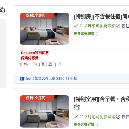
仪)
仅剩
1
个房间！
[特别房][不含餐住宿]简
21 8月
前可免费取消
仅
更多套餐详情
Rakuten特别优惠
闪购优惠券
价格：
1
晚
|
|
使用2张优惠券以享
S$26.48
折扣
仅剩
1
个房间！
[特别室用][含早餐・含税
宿]
21 8月
前可免费取消
仅
更多套餐详情