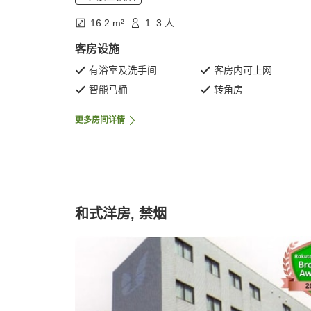
16.2 m²
1–3 人
客房设施
有浴室及洗手间
客房内可上网
智能马桶
转角房
更多房间详情
和式洋房, 禁烟