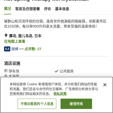
概况
客房及住宿套餐
评论
基本信息
被群山和河流环绕的住宿，虽有世外桃源般的隐秘感，却距离市区
仅10分钟。每分钟300升的泉水流量，带来至福的温泉体验！
霧岛, 鹿儿岛县, 日本
在地图上查看
很棒
点评数:
27
4.4
酒店设施
停车场
公共厨房
大浴室
本网站使用 Cookie 来增强用户体验，并分析我们网站的性能
和流量。我们还会与合作的社交媒体、广告商和分析商分享与
首页
日本
鹿儿岛县
霧岛
您使用我们网站相关的信息。
隐私政策
Hot Spring Therapy Inn Myokenkan
不得出售我的个人信息
接受所有
搜索客房