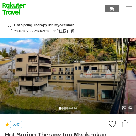
to
新
top
page
Hot Spring Therapy Inn Myokenkan
23/8/2026
-
24/8/2026
|
2位住客
|
1间
43
民宿
Hot Spring Therapy Inn Myokenkan