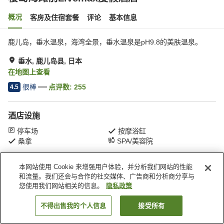
概况
客房及住宿套餐
评论
基本信息
鹿儿岛，垂水温泉，海湾全景，垂水温泉是pH9.8的美肤温泉。
垂水, 鹿儿岛县, 日本
在地图上查看
很棒
点评数:
255
4.5
酒店设施
停车场
按摩浴缸
桑拿
SPA/美容院
本网站使用 Cookie 来增强用户体验，并分析我们网站的性能
首页
日本
鹿儿岛县
垂水
樱岛海滩前Livemax度假酒店
和流量。我们还会与合作的社交媒体、广告商和分析商分享与
您使用我们网站相关的信息。
隐私政策
不得出售我的个人信息
接受所有
搜索客房