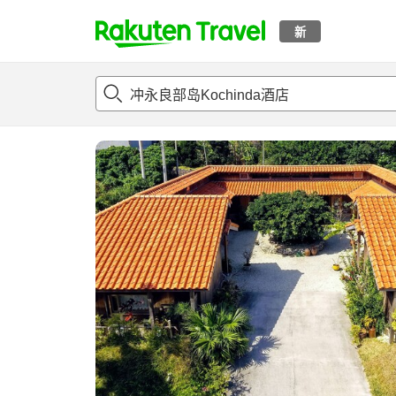
新
t
概况
客房及住宿套餐
评论
设施
o
p
P
a
g
e
_
s
e
a
r
c
h