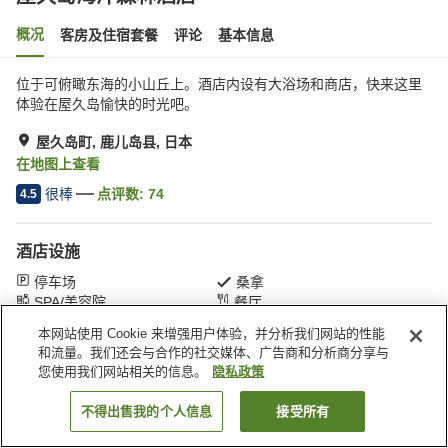
概况
客房及住宿套餐
评论
基本信息
位于可俯瞰东海的小山丘上。酒店内设有大浴场和商店，快来这里
体验在屋久岛愉快的时光吧。
屋久岛町, 鹿儿岛县, 日本
在地图上查看
很棒
点评数:
74
4.5
酒店设施
停车场
桑拿
SPA/美容院
餐厅
本网站使用 Cookie 来增强用户体验，并分析我们网站的性能
和流量。我们还会与合作的社交媒体、广告商和分析商分享与
首页
日本
鹿儿岛县
屋久岛町
屋久岛海洋森林酒店
您使用我们网站相关的信息。
隐私政策
不得出售我的个人信息
接受所有
搜索客房