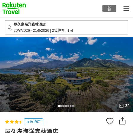
to
新
top
page
屋久岛海洋森林酒店
20/8/2026
-
21/8/2026
|
2位住客
|
1间
37
度假酒店
屋久岛海洋森林酒店