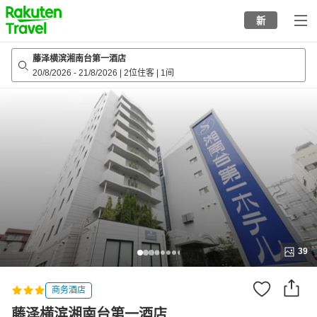
to
新
top
page
藤泽横滨湘南台第一酒店
20/8/2026
-
21/8/2026
|
2位住客
|
1间
39
商务酒店
藤泽横滨湘南台第一酒店