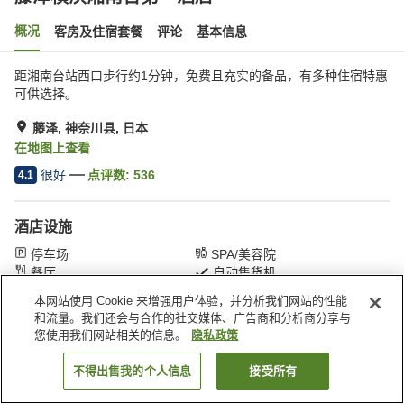
概况
客房及住宿套餐
评论
基本信息
距湘南台站西口步行约1分钟，免费且充实的备品，有多种住宿特惠
可供选择。
藤泽, 神奈川县, 日本
在地图上查看
很好
点评数:
536
4.1
酒店设施
停车场
SPA/美容院
餐厅
自动售货机
本网站使用 Cookie 来增强用户体验，并分析我们网站的性能
和流量。我们还会与合作的社交媒体、广告商和分析商分享与
首页
日本
神奈川县
藤泽
藤泽横滨湘南台第一酒店
您使用我们网站相关的信息。
隐私政策
不得出售我的个人信息
接受所有
搜索客房