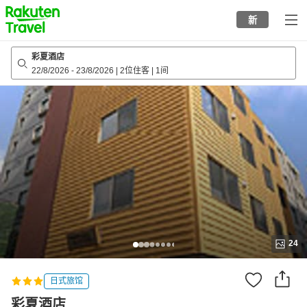
to
新
top
page
彩夏酒店
22/8/2026
-
23/8/2026
|
2位住客
|
1间
24
日式旅馆
彩夏酒店