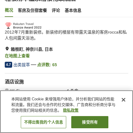
概况
客房及住宿套餐
评论
基本信息
2012年7月重新装修。新装修的楼层有带露天温泉的客房rocca和私
人包间露天浴池。
箱根町, 神奈川县, 日本
在地图上查看
出类拔萃
点评数:
65
4.7
酒店设施
Wi-Fi
桑拿
餐厅
休息室
本网站使用 Cookie 来增强用户体验，并分析我们网站的性能
和流量。我们还会与合作的社交媒体、广告商和分析商分享与
您使用我们网站相关的信息。
隐私政策
首页
日本
神奈川县
箱根町
箱根汤本温泉箱根花纹酒店
不得出售我的个人信息
接受所有
搜索客房