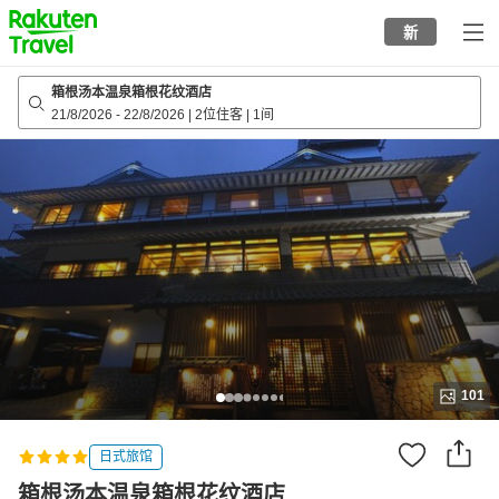
to
新
top
page
箱根汤本温泉箱根花纹酒店
21/8/2026
-
22/8/2026
|
2位住客
|
1间
101
日式旅馆
箱根汤本温泉箱根花纹酒店