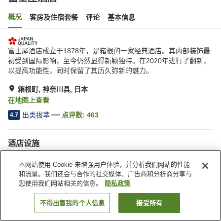
概况
客房及住宿套餐
评论
基本信息
富士屋酒店成立于1878年，是箱根的一家经典酒店。其内部装饰最
初受到国际影响，至今仍然显得新颖独特。在2020年进行了翻新，
以提高功能性，同时保留了其历久弥新的魅力。
箱根町, 神奈川县, 日本
在地图上查看
出类拔萃
点评数:
463
4.7
酒店设施
Wi-Fi
桑拿
本网站使用 Cookie 来增强用户体验，并分析我们网站的性能
健身房
休息室
和流量。我们还会与合作的社交媒体、广告商和分析商分享与
您使用我们网站相关的信息。
隐私政策
首页
日本
神奈川县
箱根町
富士屋酒店
不得出售我的个人信息
接受所有
搜索客房