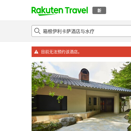
新
t
概况
客房及住宿套餐
评论
设施
o
p
P
a
目前无法预约该酒店。
g
e
_
s
e
a
r
c
h