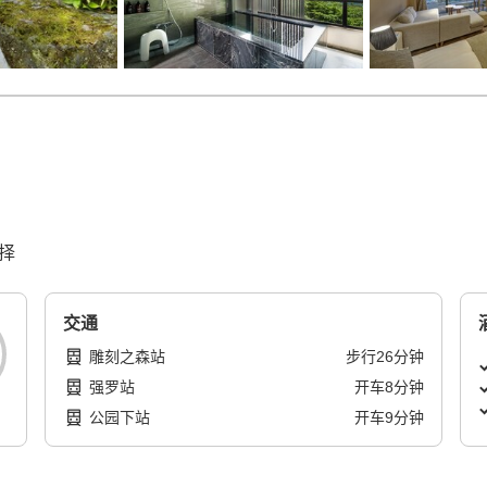
择
交通
雕刻之森站
步行
26
分钟
强罗站
开车
8
分钟
公园下站
开车
9
分钟