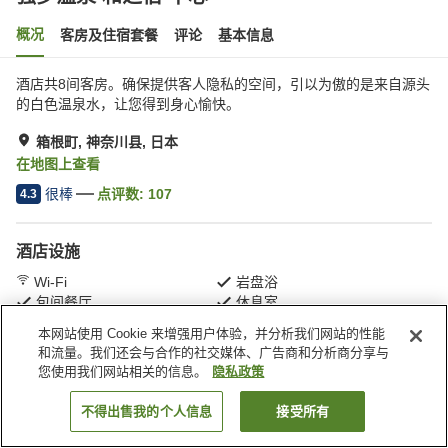
概况
客房及住宿套餐
评论
基本信息
酒店共8间客房。确保提供客人隐私的空间，引以为傲的是来自源头
的白色温泉水，让您得到身心愉快。
箱根町, 神奈川县, 日本
在地图上查看
很棒
点评数:
107
4.3
酒店设施
Wi-Fi
岩盘浴
包间餐厅
休息室
本网站使用 Cookie 来增强用户体验，并分析我们网站的性能
和流量。我们还会与合作的社交媒体、广告商和分析商分享与
首页
日本
神奈川县
箱根町
强罗温泉 和之宿 华心
您使用我们网站相关的信息。
隐私政策
不得出售我的个人信息
接受所有
搜索客房