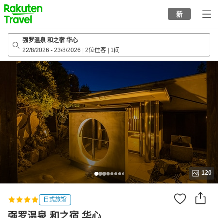
to
新
top
page
强罗温泉 和之宿 华心
22/8/2026
-
23/8/2026
|
2位住客
|
1间
120
日式旅馆
强罗温泉 和之宿 华心