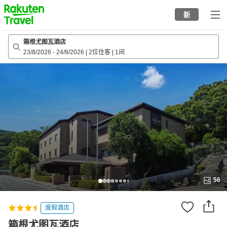
to
新
top
page
箱根尤图瓦酒店
23/8/2026
-
24/8/2026
|
2位住客
|
1间
56
度假酒店
箱根尤图瓦酒店