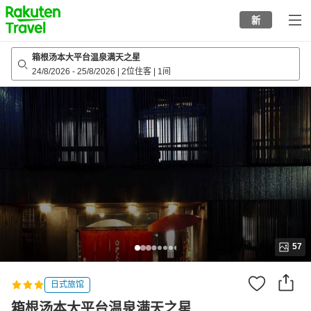
to
新
top
page
箱根汤本大平台温泉满天之星
24/8/2026
-
25/8/2026
|
2位住客
|
1间
57
日式旅馆
箱根汤本大平台温泉满天之星