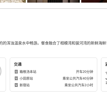
的的浑浊温泉水中畅游。餐食融合了相模湾和骏河湾的新鲜海鲜
交通
箱根汤本站
开车
20
分钟
小田原站
乘坐公共汽车
40
分钟
新宿站
乘坐公共汽车
2
小时