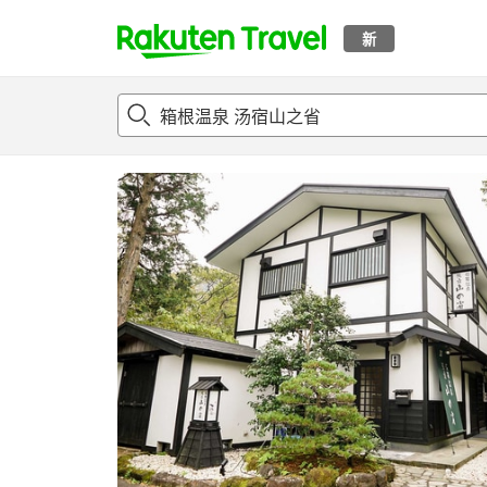
新
t
概况
客房及住宿套餐
评论
亮点
设施
o
p
P
a
g
e
_
s
e
a
r
c
h