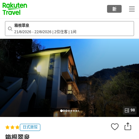
to
新
top
page
箱根翠泉
21/8/2026
-
22/8/2026
|
2位住客
|
1间
98
日式旅馆
箱根翠泉