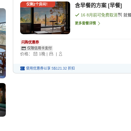
仅剩
2
个房间！
含早餐的方案 [早餐]
16 8月
前可免费取消
就
更多套餐详情
闪购优惠券
仅限信用卡支付
价格：
1
晚
|
|
使用优惠券以享
S$121.32
折扣
4