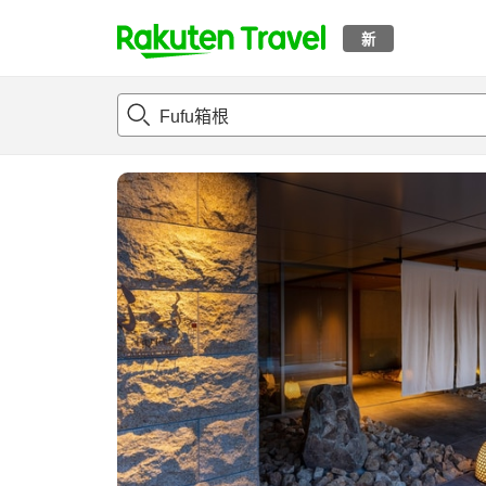
新
t
概况
客房及住宿套餐
评论
设施
o
p
P
a
g
e
_
s
e
a
r
c
h