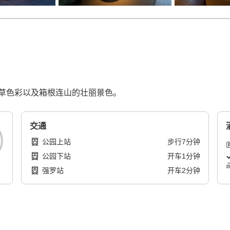
草色彩以及箱根连山的壮丽景色。
交通
公园上站
步行
7
分钟
公园下站
开车
1
分钟
强罗站
开车
2
分钟