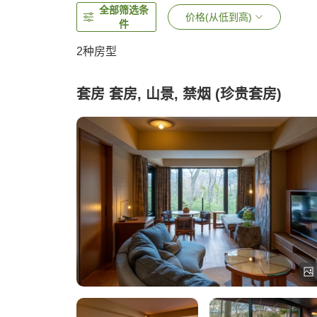
全部筛选条
价格(从低到高)
件
2
种房型
套房 套房, 山景, 禁烟 (珍贵套房)