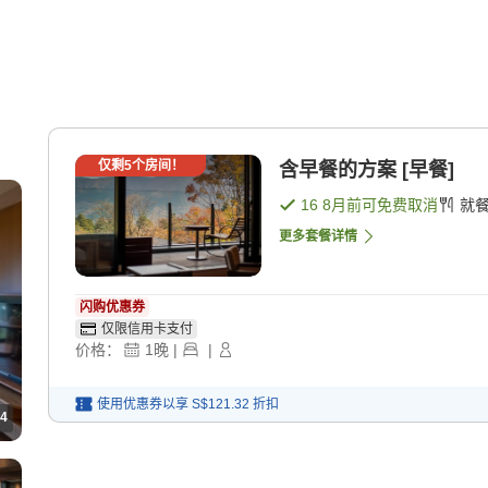
仅剩
5
个房间！
含早餐的方案 [早餐]
16 8月
前可免费取消
就
更多套餐详情
闪购优惠券
仅限信用卡支付
价格：
1
晚
|
|
使用优惠券以享
S$121.32
折扣
4