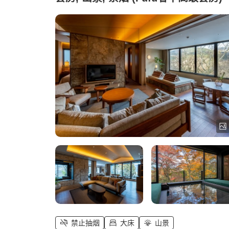
禁止抽烟
大床
山景