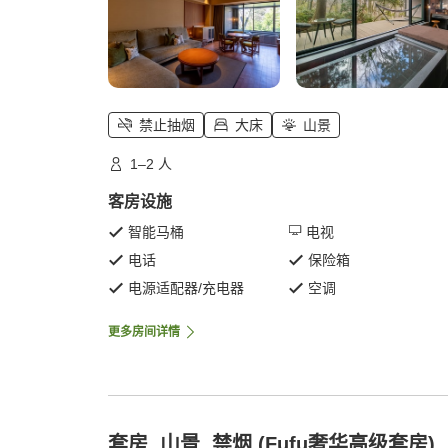
禁止抽烟
大床
山景
1–2 人
客房设施
智能马桶
电视
电话
保险箱
电源适配器/充电器
空调
更多房间详情
套房, 山景, 禁烟 (Fufu奢华高级套房)