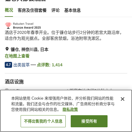
概况
客房及住宿套餐
评论
基本信息
酒店于2020年春季开业。位于镰仓站步行2分钟的若宫大路沿岸，
适合作为观光据点。全部客房禁烟，浴池附带洗漱区。
镰仓, 神奈川县, 日本
在地图上查看
出类拔萃
点评数:
1,414
4.7
酒店设施
Wi-Fi
距离车站步行5分钟之内
全馆禁烟
指定吸烟区
本网站使用 Cookie 来增强用户体验，并分析我们网站的性能
和流量。我们还会与合作的社交媒体、广告商和分析商分享与
您使用我们网站相关的信息。
隐私政策
首页
日本
神奈川县
镰仓
镰仓大都会酒店
不得出售我的个人信息
接受所有
搜索客房