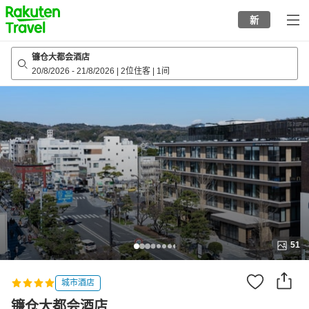
to
新
top
page
镰仓大都会酒店
20/8/2026
-
21/8/2026
|
2位住客
|
1间
51
城市酒店
镰仓大都会酒店