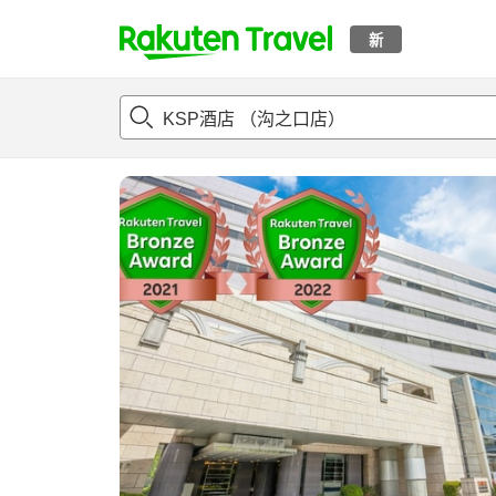
新
t
概况
客房及住宿套餐
评论
亮点
设施
o
p
P
a
g
e
_
s
e
a
r
c
h