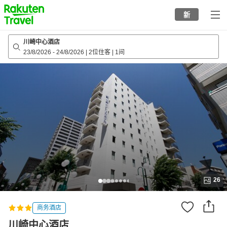
to
新
top
page
川崎中心酒店
23/8/2026
-
24/8/2026
|
2位住客
|
1间
26
商务酒店
川崎中心酒店