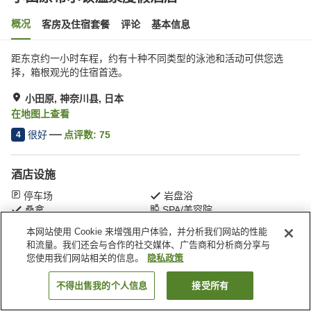
概况
客房及住宿套餐
评论
基本信息
距东京约一小时车程，约有十种不同类型的泳池和活动可供您选
择，箱根观光的住宿首选。
小田原, 神奈川县, 日本
在地图上查看
很好
点评数:
75
4
酒店设施
停车场
岩盘浴
桑拿
SPA/美容院
本网站使用 Cookie 来增强用户体验，并分析我们网站的性能
和流量。我们还会与合作的社交媒体、广告商和分析商分享与
首页
日本
神奈川县
小田原
小田原希尔顿温泉度假酒店
您使用我们网站相关的信息。
隐私政策
不得出售我的个人信息
接受所有
搜索客房