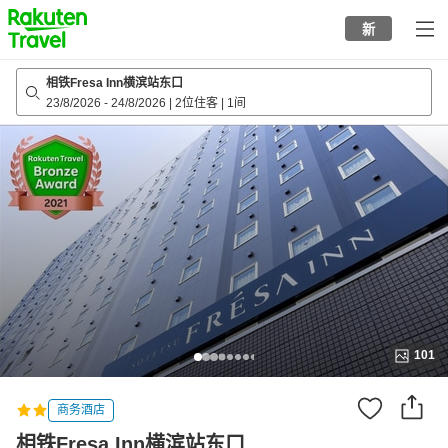
to
新
top
page
相铁Fresa Inn横滨站东口
23/8/2026
-
24/8/2026
|
2位住客
|
1间
101
商务酒店
相铁Fresa Inn横滨站东口