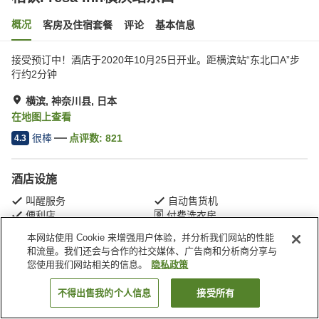
概况
客房及住宿套餐
评论
基本信息
接受预订中！酒店于2020年10月25日开业。距横滨站“东北口A”步
行约2分钟
横滨, 神奈川县, 日本
在地图上查看
很棒
点评数:
821
4.3
酒店设施
叫醒服务
自动售货机
便利店
付费洗衣房
本网站使用 Cookie 来增强用户体验，并分析我们网站的性能
和流量。我们还会与合作的社交媒体、广告商和分析商分享与
首页
日本
神奈川县
横滨
相铁Fresa Inn横滨站东口
您使用我们网站相关的信息。
隐私政策
不得出售我的个人信息
接受所有
搜索客房