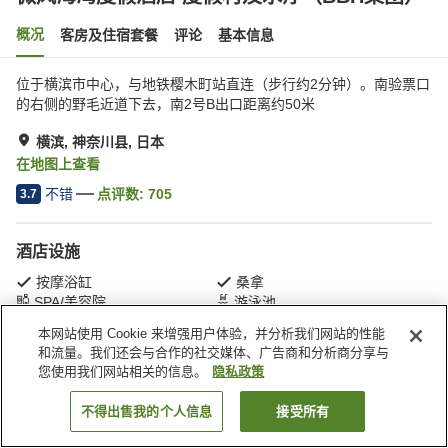
概况
客房及住宿套餐
评论
基本信息
位于横滨市中心，与地铁樱木町站直连（步行约2分钟）。南验票口
的右侧的野毛近道下去，南2号B出口距离约50米
横滨, 神奈川县, 日本
在地图上查看
不错
点评数:
705
3.7
酒店设施
按摩浴缸
桑拿
SPA/美容院
游泳池
本网站使用 Cookie 来增强用户体验，并分析我们网站的性能
和流量。我们还会与合作的社交媒体、广告商和分析商分享与
首页
日本
神奈川县
横滨
您使用我们网站相关的信息。
隐私政策
微风海湾度假酒店 度假村及水疗（BBH集团）
不得出售我的个人信息
接受所有
搜索客房