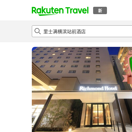
新
t
概况
客房及住宿套餐
评论
设施
o
p
P
a
g
e
_
s
e
a
r
c
h