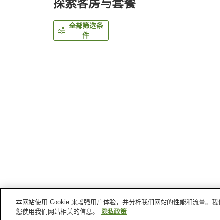
探索客房与套餐
全部筛选条
件
本网站使用 Cookie 来增强用户体验，并分析我们网站的性能和流量
首页
日本
神奈川县
横滨
里士满横滨站前酒店
您使用我们网站相关的信息。
隐私政策