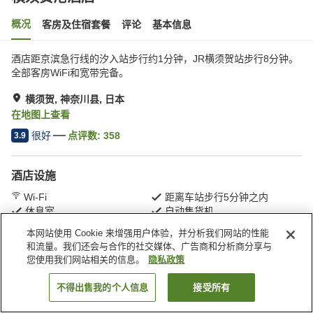
概况
客房及住宿套餐
评论
基本信息
酒店距京滨急行线的汐入站步行约1分钟，JR横须贺站步行8​​分钟。
全部客房WiFi和宽带完备。
横须贺, 神奈川县, 日本
在地图上查看
很好
点评数:
358
3.9
酒店设施
Wi-Fi
距离车站步行5分钟之内
休息室
自动售货机
本网站使用 Cookie 来增强用户体验，并分析我们网站的性能
和流量。我们还会与合作的社交媒体、广告商和分析商分享与
首页
日本
神奈川县
横须贺
横须贺港酒店
您使用我们网站相关的信息。
隐私政策
不得出售我的个人信息
接受所有
搜索客房