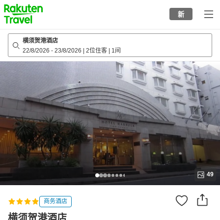
to
新
top
page
横须贺港酒店
22/8/2026
-
23/8/2026
|
2位住客
|
1间
49
商务酒店
横须贺港酒店