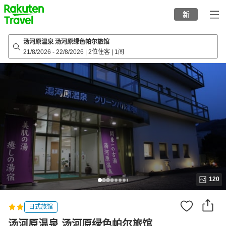
to
新
top
page
汤河原温泉 汤河原绿色帕尔旅馆
21/8/2026
-
22/8/2026
|
2位住客
|
1间
120
日式旅馆
汤河原温泉 汤河原绿色帕尔旅馆