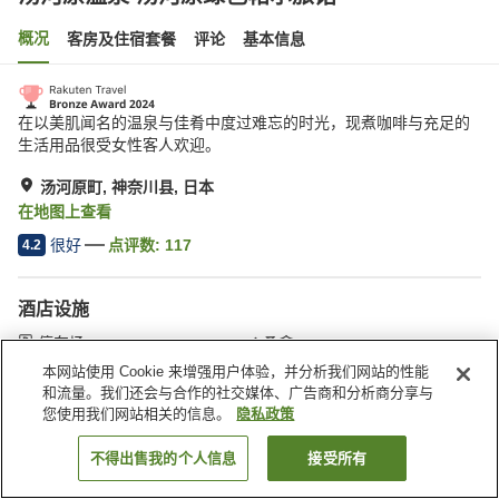
概况
客房及住宿套餐
评论
基本信息
在以美肌闻名的温泉与佳肴中度过难忘的时光，现煮咖啡与充足的
生活用品很受女性客人欢迎。
汤河原町, 神奈川县, 日本
在地图上查看
很好
点评数:
117
4.2
酒店设施
停车场
桑拿
SPA/美容院
休息室
本网站使用 Cookie 来增强用户体验，并分析我们网站的性能
和流量。我们还会与合作的社交媒体、广告商和分析商分享与
您使用我们网站相关的信息。
隐私政策
首页
日本
神奈川县
汤河原町
汤河原温泉 汤河原绿色帕尔旅馆
不得出售我的个人信息
接受所有
搜索客房