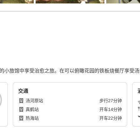
房的小旅馆中享受治愈之旅。在可以俯瞰花园的铁板烧餐厅享受汤
交通
汤河原站
步行
27
分钟
真鹤站
开车
14
分钟
热海站
开车
22
分钟