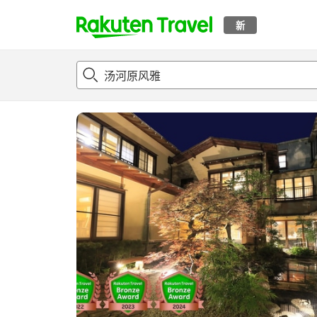
新
t
概况
客房及住宿套餐
评论
亮点
设施
o
p
P
a
g
e
_
s
e
a
r
c
h