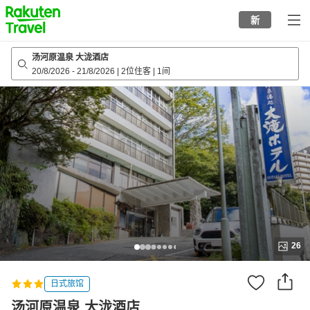
to
新
top
page
汤河原温泉 大泷酒店
20/8/2026
-
21/8/2026
|
2位住客
|
1间
26
日式旅馆
汤河原温泉 大泷酒店