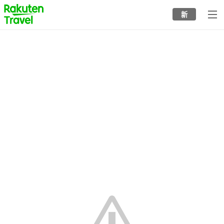
to
新
top
page