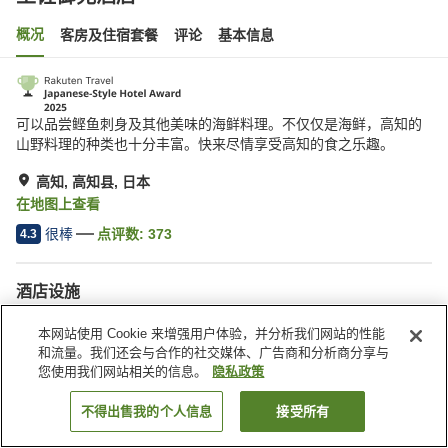
概况
客房及住宿套餐
评论
基本信息
可以品尝鲣鱼刺身及其他美味的海鲜料理。不仅仅是海鲜，高知的
山野料理的种类也十分丰富。快来尽情享受高知的食之乐趣。
高知, 高知县, 日本
在地图上查看
很棒
点评数:
373
4.3
酒店设施
停车场
桑拿
本网站使用 Cookie 来增强用户体验，并分析我们网站的性能
SPA/美容院
餐厅
和流量。我们还会与合作的社交媒体、广告商和分析商分享与
您使用我们网站相关的信息。
隐私政策
首页
日本
高知县
高知
土佐御苑酒店
不得出售我的个人信息
接受所有
搜索客房