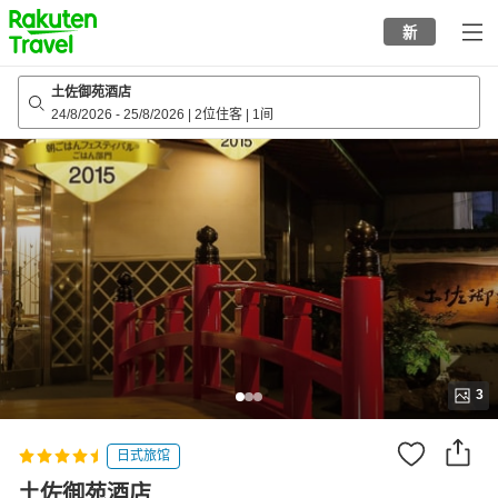
to
新
top
page
土佐御苑酒店
24/8/2026
-
25/8/2026
|
2位住客
|
1间
3
日式旅馆
土佐御苑酒店