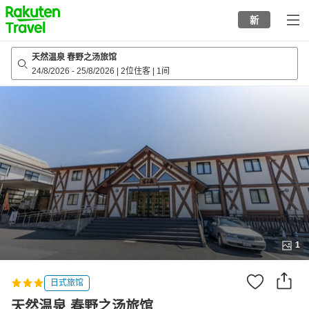
to
新
top
page
天然温泉 春野之汤旅馆
24/8/2026
-
25/8/2026
|
2位住客
|
1间
1
日式旅馆
天然温泉 春野之汤旅馆