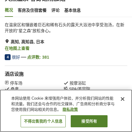
概况
客房及住宿套餐
评论
基本信息
在温泉区和镶嵌着巨石和稀有石头的露天大浴池中享受泡汤，在新
开放的“星之森”放松身心。
高知, 高知县, 日本
在地图上查看
很好
点评数:
381
4
酒店设施
停车场
按摩浴缸
桑拿
SPA/美容院
本网站使用 Cookie 来增强用户体验，并分析我们网站的性能
和流量。我们还会与合作的社交媒体、广告商和分析商分享与
首页
日本
高知县
高知
天然温泉 春野之汤旅馆
您使用我们网站相关的信息。
隐私政策
不得出售我的个人信息
接受所有
搜索客房