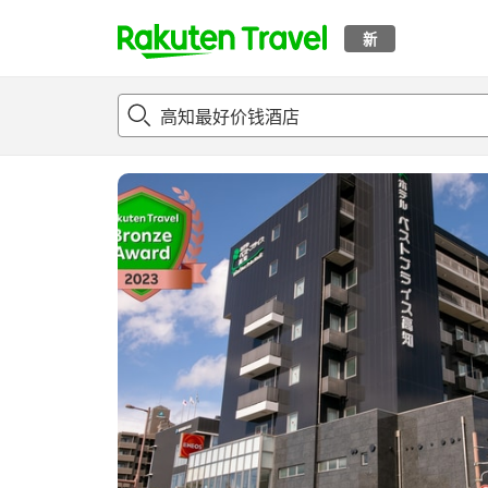
新
t
概况
客房及住宿套餐
评论
亮点
设施
o
p
P
a
g
e
_
s
e
a
r
c
h