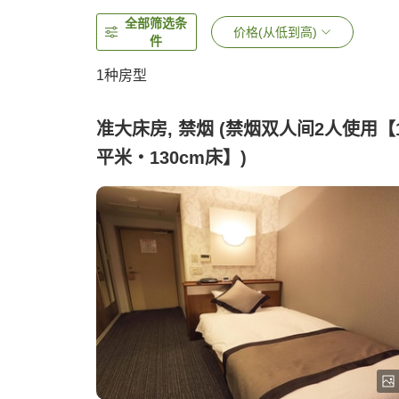
全部筛选条
价格(从低到高)
件
1种房型
准大床房, 禁烟 (禁烟双人间2人使用【
平米・130cm床】)