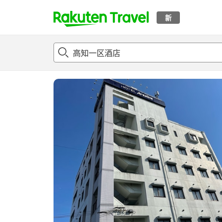
新
t
概况
客房及住宿套餐
评论
设施
o
p
P
a
g
e
_
s
e
a
r
c
h