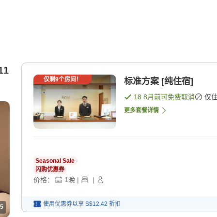
11
仅剩
9
个房间！
标准方案 [纯住宿]
18 8月
前可免费取消
仅
更多套餐详情
Seasonal Sale
闪购优惠券
价格：
1
晚
|
|
使用优惠券以享
S$12.42
折扣
5