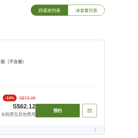
客房列表
套餐列表
住宿（不含餐）
S$73.08
-
14
%
S$62.12
预约
含税费及其他费用