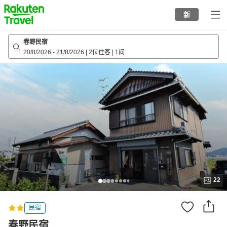
to
新
top
page
春野民宿
20/8/2026
-
21/8/2026
|
2位住客
|
1间
22
民宿
春野民宿